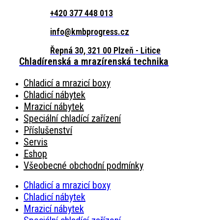
+420 377 448 013
info@kmbprogress.cz
Řepná 30, 321 00 Plzeň - Litice
Chladírenská a mrazírenská technika
Chladicí a mrazicí boxy
Chladicí nábytek
Mrazicí nábytek
Speciální chladící zařízení
Příslušenství
Servis
Eshop
Všeobecné obchodní podmínky
Chladicí a mrazicí boxy
Chladicí nábytek
Mrazicí nábytek