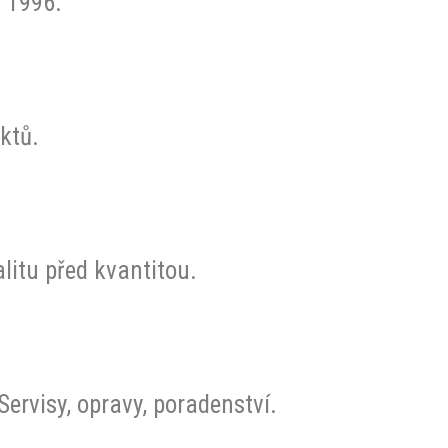
u 1996.
ktů.
litu před kvantitou.
ervisy, opravy, poradenství.