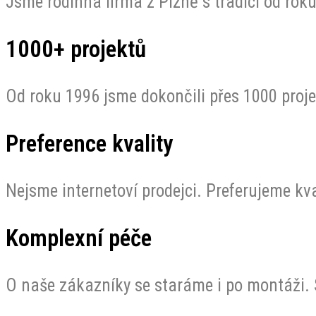
Jsme rodinná firma z Plzně s tradicí od rok
1000+ projektů
Od roku 1996 jsme dokončili přes 1000 proje
Preference kvality
Nejsme internetoví prodejci. Preferujeme kva
Komplexní péče
O naše zákazníky se staráme i po montáži. S