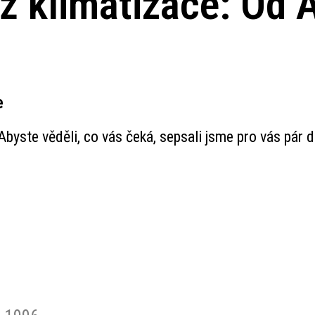
 klimatizace: Od 
e
byste věděli, co vás čeká, sepsali jsme pro vás pár dů