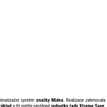
klimatizační systém
značky Midea
. Realizace zahrnovala
základ
a tři vnitřní nástěnné
jednotky řady Xtreme Save
.