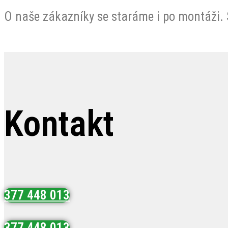
O naše zákazníky se staráme i po montáži. S
Kontakt
377 448 013
377 448 013