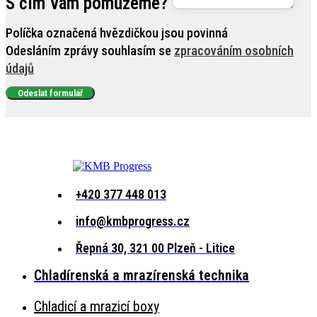
S čím Vám pomůžeme?
Políčka označená hvězdičkou jsou povinná
Odesláním zprávy souhlasím se
zpracováním osobních
údajů
Odeslat formulář
+420 377 448 013
info@kmbprogress.cz
Řepná 30, 321 00 Plzeň - Litice
Chladírenská a mrazírenská technika
Chladicí a mrazicí boxy